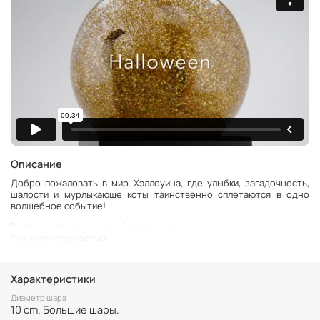
Описание
Добро пожаловать в мир Хэллоуина, где улыбки, загадочность,
шалости и мурлыкающе коты таинственно сплетаются в одно
волшебное событие!
В этом мире даже черный кот приносит удачу!
Показать полностью
Внутри этого снежного шара разыгрывается загадочная история.
Кажется, ворон и кошки задумали какую-то таинственную
интригу, и их планы обещают веселую драму.
Характеристики
Два кошачьих друга и величественный ворон создают ироничную
Диаметр шара
композицию под блеск золотых блесток, переливающихся и
10 cm. Большие шары.
сияющих, словно тысячи маленьких огоньков.