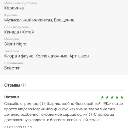
насладиться каждой мельчайшей деталью этой чудесной
Материал подставки
композиции. Шар является коллекционным и будет отличным
Керамика
подарком для поклонников традиционных рождественских
Функции
символов.
Музыкальный механизм, Вращение
Музыкальный шар с вращением, мелодия "
Silent Night
".
Производитель
Канада / Китай
Керамическая подставка с автографом художницы.
Мелодия
Диаметр шара 10см, высота вместе с подставкой 15см.
Silent Night
Тематика
Флора и фауна, Коллекционные, Арт-шары
Наполнение
Блёстки
Отзывы
(1)
Наталья
Спасибо огромное)))))Шар-волшебно-бесподобный!!!!!Качество
просто шедевр:Мария,Иосиф,Иисус-как живые,звери в мелких
деталях, особенно покорил моё сердце ослик))))Спасибо за
доставленную радость и благость всей нашей семье.
07.01.2020 13:42