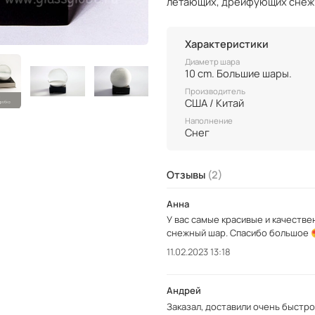
летающих, дрейфующих снеж
Характеристики
Диаметр шара
10 cm. Большие шары.
Производитель
США / Китай
Наполнение
Снег
Отзывы
(2)
Анна
У вас самые красивые и качестве
снежный шар. Спасибо большое 
11.02.2023 13:18
Андрей
Заказал, доставили очень быстро