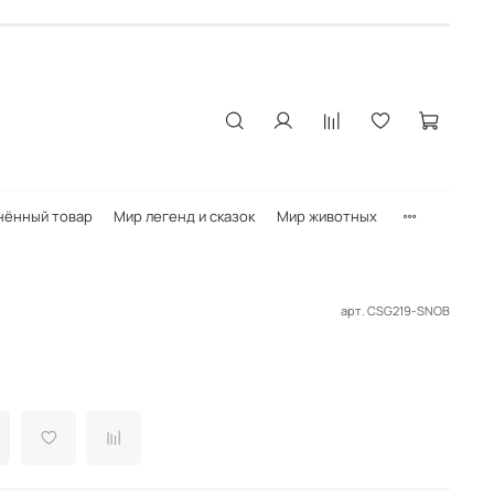
нённый товар
Мир легенд и сказок
Мир животных
арт.
CSG219-SNOB