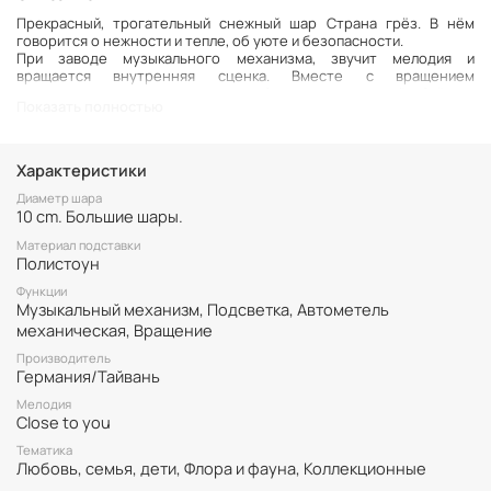
Прекрасный, трогательный снежный шар Страна грёз. В нём
говорится о нежности и тепле, об уюте и безопасности.
При заводе музыкального механизма, звучит мелодия и
вращается внутренняя сценка. Вместе с вращением
активируется и автометелица, благодаря которой блёстки
Показать полностью
кружатся не оседая, наполняя шар разноцветными искорками.
Отдельно от заводного механизма включается подсветка,
которая работает от двух батареек АА. Она мягко, но ярко
освещает шар, придавая ему атмосферности.
Характеристики
Диаметр шара
10 cm. Большие шары.
Материал подставки
Полистоун
Функции
Музыкальный механизм, Подсветка, Автометель
механическая, Вращение
Производитель
Германия/Тайвань
Мелодия
Сlose to you
Тематика
Любовь, семья, дети, Флора и фауна, Коллекционные