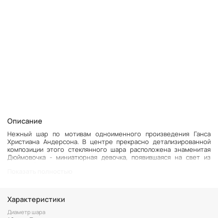
Описание
Нежный шар по мотивам одноименного произведения Ганса
Христиана Андерсона. В центре прекрасно детализированной
композиции этого стеклянного шара расположена знаменитая
Дюймовочка - миниатюрная девочка, появившаяся на свет из
цветка. Вопреки всем трудностям и несправедливым обидам,
Показать полностью
которые преподносят ей сюжетные повороты сказки, наша
героиня остается доброй к миру и верной своей мечте,
благодаря чему в конце находит свое счастье. Сцена внутри
шара относится к счастливому финалу сказки, где девочка-
Характеристики
Дюймовочка уже стала королевой эльфов по имени Майя и обрела
блестящие стрекозиные крылышки, чтобы беззаботно пархать с
Диаметр шара