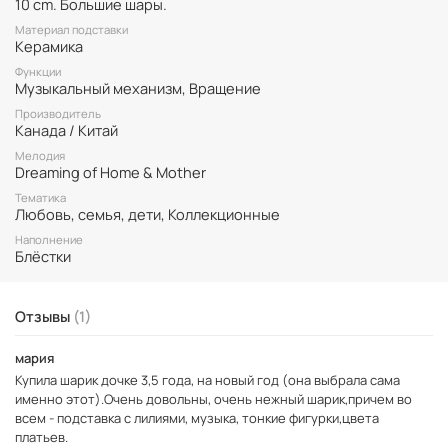
10 cm. Большие шары.
сценка начинает вращаться, а сверкающие блёстки
автоматически кружатся, создавая удивительную атмосферу
Материал подставки
Керамика
Этот трогательный и нежный снежный шар — прекрасный подарок
Функции
для вашей мамы, который она будет любить и ценить на
Музыкальный механизм, Вращение
протяжении многих лет. Он идеально подойдет для украшения
интерьера вашего дома и напомнит о нежности и заботе
Производитель
материнской любви.
Канада / Китай
Мелодия
Dreaming of Home & Mother
Тематика
Любовь, семья, дети, Коллекционные
Наполнение
Блёстки
Отзывы
(1)
мария
Купила шарик дочке 3,5 года, на новый год (она выбрала сама
именно этот).Очень довольны, очень нежный шарик,причем во
всем - подставка с лилиями, музыка, тонкие фигурки,цвета
платьев.