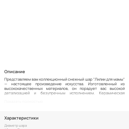
Описание
Представляем вам коллекционный снежный шар "Лилии для мамы"
— настоящее произведение искусства. Изготовленный из
высококачественных материалов, он порадует вас высокой
детализацией и безупречным исполнением. Керамическая
подставка, расписанная прекрасными лилиями, добавляет шару
Показать полностью
изысканности и красоты.
Заводной музыкальный механизм, который запускается при
помощи небольшого ключика, играет мелодию "Dreaming of Home
Характеристики
& Mother", которая подарит вам мгновения ностальгии и тепла.
Диаметр шара
При заводе музыкального механизма, выразительная внутренняя