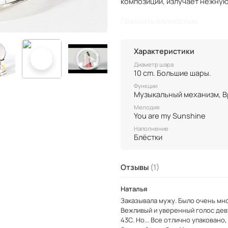
композиции, излучает нежную
Художник использует прост
Показать полностью
эмоциональное содержание г
головы - подчеркивают их чув
Характеристики
Керамическая подставка кра
Диаметр шара
Заводной музыкальный мех
10 cm. Большие шары.
ключика воспроизводит мел
Функции
механизма мир внутри шара
Музы
создавая удивительную атмо
Мелодия
Этот трогательный красив
You are my Sunshine
родителей. Он станет прек
Наполнение
долгие годы и в будущем пер
Блёстки
Диаметр шара 10см, высота вм
Отзывы
(1)
Наталья
Заказывала мужу. Было очень много страхов и сомнений. Беспокоили дороговизна и доставка.
Вежливый и уверенный голос деву
43С. Но... Все отлично упаковано,