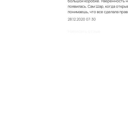
большой коробке. Уверенность н
появилась. Сам Шар, когда открываешь и берёшь его в руки ощущение дорогов
понимаешь, что все сделала прав
28.12.2020 07:30
Написать отзыв