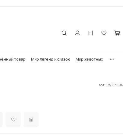
нённый товар
Мир легенд и сказок
Мир животных
арт.
TW1631014