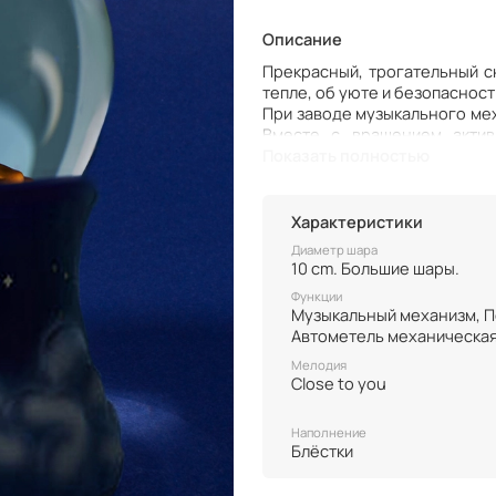
Описание
Прекрасный, трогательный с
тепле, об уюте и безопасност
При заводе музыкального мех
Вместе с вращением актив
кружатся не оседая, наполня
Показать полностью
Отдельно от заводного меха
батареек АА. Она мягко, но 
Характеристики
Диаметр шара
10 cm. Большие шары.
Функции
Музыкальный механизм, Подсветка,
Мелодия
Сlose to you
Наполнение
Блёстки