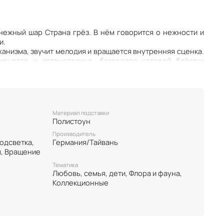
нежный шар Страна грёз. В нём говорится о нежности и
и.
анизма, звучит мелодия и вращается внутренняя сценка.
ируется и автометелица, благодаря которой блёстки
я шар разноцветными искорками.
низма включается подсветка, которая работает от двух
ярко освещает шар, придавая ему атмосферности.
Материал подставки
Полистоун
Производитель
Германия/Тайвань
Автометель механическая, Вращение
Тематика
Любовь, семья, дети, Флора и фауна,
Коллекционные