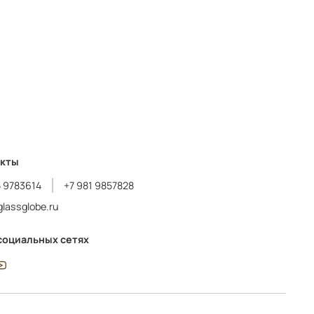
акты
5 9783614
+7 981 9857828
lassglobe.ru
социальных сетях