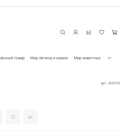
нённый товар
Мир легенд и сказок
Мир животных
арт.
JR21039