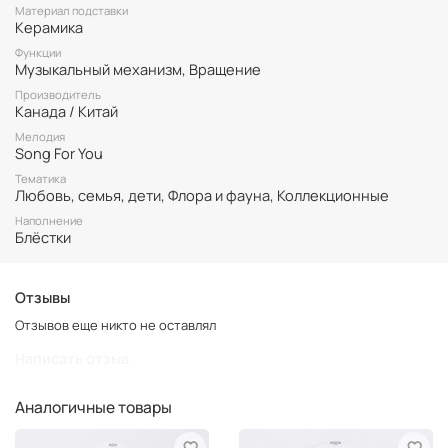
водяных лилий.
Материал подставки
Керамика
При заводе музыкального механизма, внутренняя сцена
начинает вращаться, и звучит мелодия "Song For You".
Функции
Музыкальный механизм, Вращение
Производитель
Канада / Китай
Мелодия
Song For You
Тематика
Любовь, семья, дети, Флора и фауна, Коллекционные
Наполнение
Блёстки
Отзывы
Отзывов еще никто не оставлял
Написать отзыв
Аналогичные товары