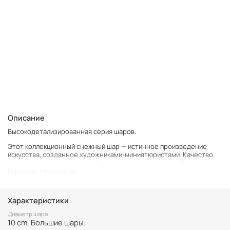
Описание
Высокодетализированная серия шаров.
Этот коллекционный снежный шар — истинное произведение
искусства, созданное художниками-миниатюристами. Качество
исполнения поражает своей точностью и реализмом. Каждый
Показать полностью
элемент внутренней сцены был воссоздан с высочайшей
детализацией и мастерством.
Изумительно выполнены и прорисованы нежные розовые
Характеристики
водяные лилии. Маленькая стрекоза и эльф с полупрозрачными
тонкими крыльями.
Диаметр шара
10 cm. Большие шары.
Изящное керамическое основание представляет собой букет