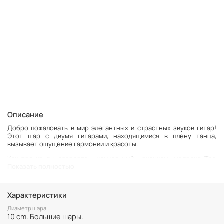
Описание
Добро пожаловать в мир элегантных и страстных звуков гитар!
Этот шар с двумя гитарами, находящимися
в плену танца
,
вызывает ощущение гармонии и красоты.
Как только вы заведете музыкальный механизм, мелодия The
Показать полностью
Sound of Silence начинает заполнять воздух, обволакивая вас
чувственными звуками. Эта
проникновенная и мощная
композиция, написанная Полом Саймоном в 1967, покорила сердца
миллионов людей по всему миру не только своей пронзительной
Характеристики
красотой, но и глубоким смыслом, заключенным в словах и
мелодии.
Диаметр шара
10 cm. Большие шары.
Композиция внутри шара, вращается при заводе музыкального