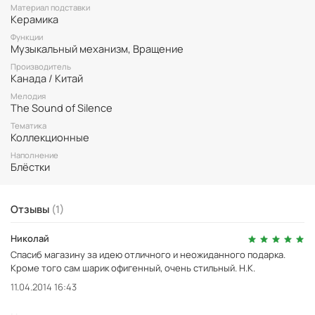
механизма.
Гитары как будто оживают и готовы продолжать свой
Материал подставки
Керамика
страстный танец вечно, создавая музыкальное сопровождение
для самых прекрасных моментов, когда мы желаем окунуться в
Функции
мир звука и музыки.
Музыкальный механизм, Вращение
Керамическая подставка завершает образ этого снежного шара и
Производитель
придает ему элегантности и изысканности.
Канада / Китай
Мелодия
The Sound of Silence
Тематика
Коллекционные
Наполнение
Блёстки
Отзывы
(1)
Николай
Спасиб магазину за идею отличного и неожиданного подарка.
Кроме того сам шарик офигенный, очень стильный. Н.К.
11.04.2014 16:43