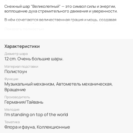
Снежный шар "Великолепный" — это символ силы и энергии,
воплощение духа стремительного движения и уверенности.
В нём сочетаются величественная грация и мощь, создавая
классический образ, наполненный динамикой и благородством.
Показать полностью
Богато украшенный, безупречно детализированный,
декорированный сверкающими стразами — это снежный шар
станет символом величия и вдохновением к успеху.
Характеристики
Диаметр шара 12см, высота вместе с подставкой 18см.
При заводе музыкального механизма внутренняя сцена
Диаметр шара
вращается и играет мелодия "I'm standing on top of the world" ( "Я
12 cm. Очень большие шары.
стою на вершине мира").
Материал подставки
Полистоун
Функции
Музыкальный механизм, Автометель механическая,
Вращение
Производитель
Германия/Тайвань
Мелодия
I'm standing on top of the world
Тематика
Флора и фауна, Коллекционные