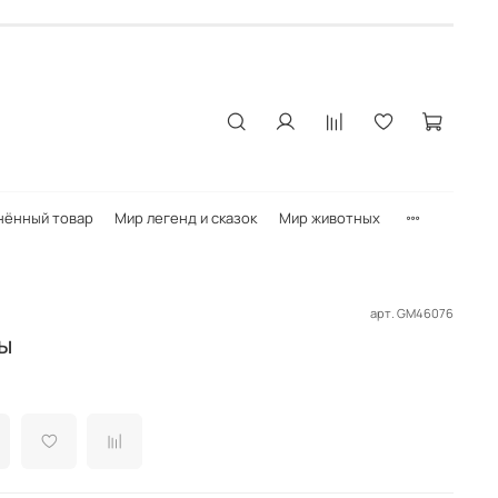
нённый товар
Мир легенд и сказок
Мир животных
арт.
GM46076
ы