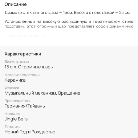
Описание
Диаметр стеклянного шара — 15см. Высота с подставкой — 25 см.
Установленный на высокую расписанную в тематическом стиле
подставку, этот огромный шар представляет собой динамичную
сюжетную композицию с движущимися деталями и музыкальным
Показать полностью
сопровождением. Он порадует как маленьких мечтателей и
любителей зимних сказок, так и взрослых коллекционеров и
поклонников красивых интерьерных деталей.
Характеристики
Внутри этого огромного снежного шара — классическая
новогодний сюжет: рождественский городок, к жителям которого
Диаметр шара
сквозь сверкающие блестки торопится Санта на оленях, а из
15 cm. Огромные шары.
горного тоннеля появляется поезд с пассажирами спешащими
поспеть к праздничному столу.
Материал подставки
Керамика
При заводе музыкального механизма, внутри шара ездит поезд и
Функции
вращается упряжка Санты.
Музыкальный механизм, Вращение
Керамическая подставка.
Производитель
Германия/Тайвань
Мелодия
Jingle Bells
Тематика
Новый Год и Рождество