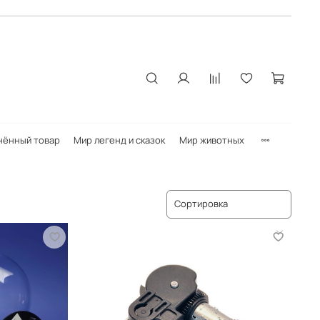
нённый товар
Мир легенд и сказок
Мир животных