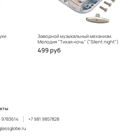
уки
Заводной музыкальный механизм.
Мелодия "Тихая ночь" ("Silent night")
499 руб
акты
5 9783614
+7 981 9857828
lassglobe.ru