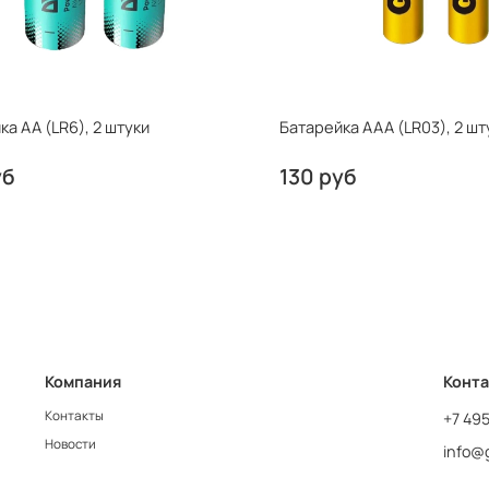
ка AA (LR6), 2 штуки
Батарейка AAA (LR03), 2 шт
уб
130 руб
Компания
Конт
Контакты
+7 49
Новости
info@g