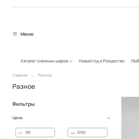
Меню
Каталог снежных шаров
Новый год и Рождество
Люб
Главная
Разное
Разное
Фильтры
Цена
—
от
до