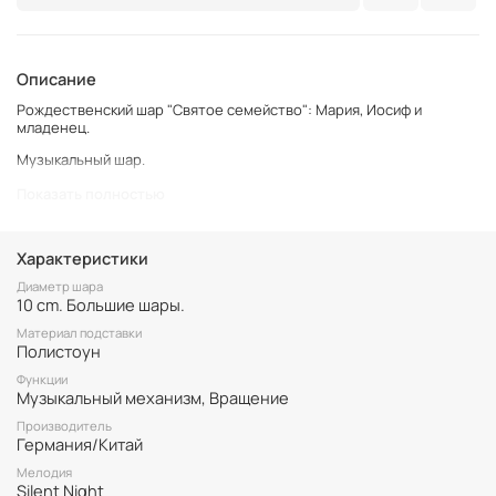
Описание
Рождественский шар "Святое семейство": Мария, Иосиф и
младенец.
Музыкальный шар.
Мелодия Франца Грубера Silent Night («Тихая ночь»).
Показать полностью
При заводе музыкального механизма, весь шарик вращается
вокруг своей оси.
Характеристики
Диаметр стеклянного шара 10см, высота вместе с подставкой
Диаметр шара
15см.
10 cm. Большие шары.
Материал подставки
Полистоун
Функции
Музыкальный механизм, Вращение
Производитель
Германия/Китай
Мелодия
Silent Night