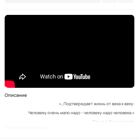
Описание
«…Подтверждает жизнь от века к веку:
Человеку очень мало надо - человеку надо человека.»
Татьяна Виноградова
Показать полностью
Влюбленная пара, вращающаяся в круговороте снежных хлопьев.
Мужчина и женщина, растворившиеся в глазах друг друга. Мы не