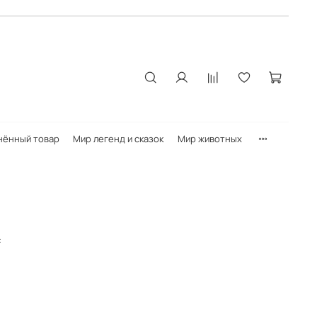
нённый товар
Мир легенд и сказок
Мир животных
у: