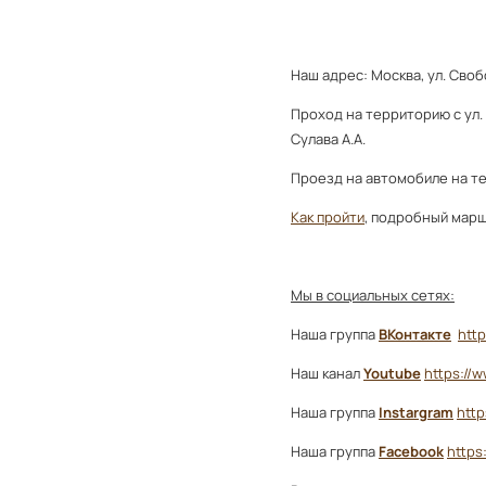
Наш адрес: Москва, ул. Свобод
Проход на территорию с ул.
Сулава А.А.
Проезд на автомобиле на т
Как пройти
, подробный марш
Мы в социальных сетях:
Наша группа
ВКонтакте
http
Наш канал
Youtube
https://
Наша группа
Instargram
http
Наша группа
Facebook
https