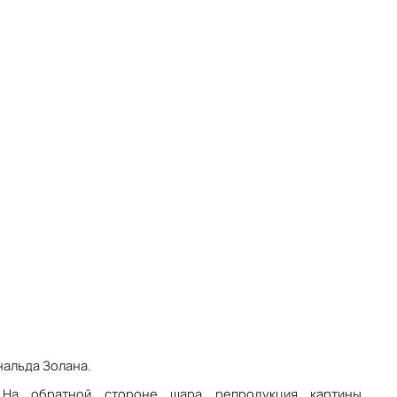
нальда Золана.
. На обратной стороне шара репродукция картины