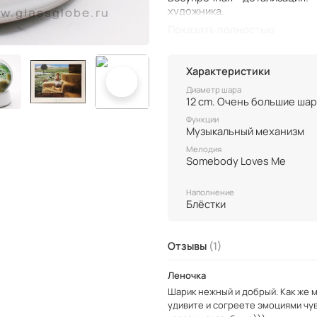
художника.
Показать полностью
Керамическое основание. Шар
Характеристики
Диаметр шара
12 cm. Очень большие шар
Функции
Музыкальный механизм
Мелодия
Somebody Loves Me
Наполнение
Блёстки
Отзывы
(1)
Леночка
Шарик нежный и добрый. Как же м
удивите и согреете эмоциями чув