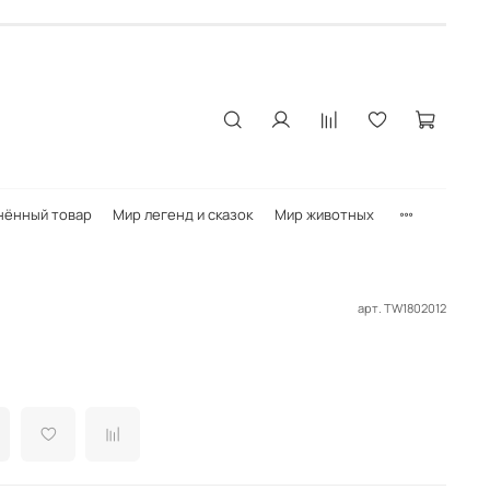
нённый товар
Мир легенд и сказок
Мир животных
арт.
TW1802012