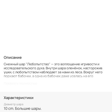
Описание
Снежный шар "Любопытство" — это воплощение игривости и
исследовательского духа. Внутри шара оленёнок, насторожив
ушки, с любопытством наблюдает за нами из леса. Вокруг него
порхают бабочки, а одна из бабочек даже уселась на его
вздёрнутый хвостик, добавляя сцене лёгкости и веселья.
Показать полностью
Этот шар напомнит Вам о радости маленьких открытий и
бесконечном интересе к окружающему миру.
Характеристики
Диаметр шара
10 cm. Большие шары.