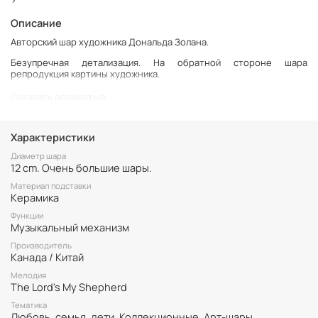
>
Описание
Авторский шар художника Дональда Золана.
Безупречная детализация. На обратной стороне шара
репродукция картины художника.
Керамическое основание. Шар музыкальный. Большой – 12 см.
Показать полностью
Характеристики
Диаметр шара
12 cm. Очень большие шары.
Материал подставки
Керамика
Функции
Музыкальный механизм
Производитель
Канада / Китай
Мелодия
The Lord's My Shepherd
Тематика
Любовь, семья, дети, Коллекционные, Арт-шары