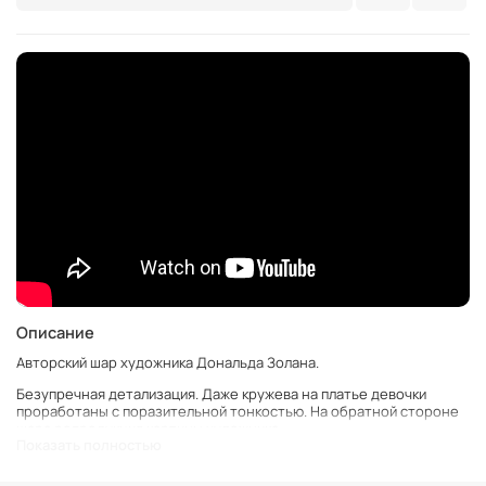
Описание
Авторский шар художника Дональда Золана.
Безупречная детализация.
Даже кружева на платье девочки
проработаны с поразительной тонкостью.
На обратной стороне
шара репродукция картины художника.
Показать полностью
Мелодия God Bless The Child